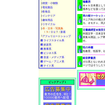
楡書房
├
雑貨・小物類
3
Ｗｅｂ古本屋とし
├
電化製品
係本などを扱って
├
飲食品
├
インテリア
草の根マーケット
4
マニア向けの個人
├
趣味用品
カ、オモチャ、同
├
リサイクル
├
本・古本・写真集
古書繙繹堂★格安
ＩＮ
/
ＯＵＴ
/
新着
5
外国文学・日本文
└
アフェリエートショップ
真集＆雑誌...レ
ライフスタイル系
せ。
娯楽系
6
性の本棚
教養系
性教育、性医学、
ビジネス系
音楽・メディア系
銀音夢書房
7
ゲーム・アニメ系
ガロ系ともいわれ
ージではそうした
ナイト系
ピックアップ 1