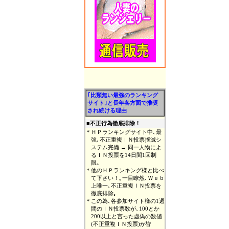
｢比類無い最強のランキング
サイト｣と長年各方面で推奨
され続ける理由
■
不正行為徹底排除！
＊
ＨＰランキングサイト中､最
強､不正重複ＩＮ投票撲滅シ
ステム完備 → 同一人物によ
るＩＮ投票を14日間1回制
限｡
＊
他のＨＰランキング様と比べ
て下さい！｡一目瞭然､Ｗｅｂ
上唯一､不正重複ＩＮ投票を
徹底排除｡
＊
この為､各参加サイト様の1週
間のＩＮ投票数が､100とか
200以上と言った虚偽の数値
(不正重複ＩＮ投票)が皆