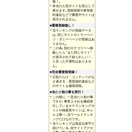
無！｡
＊
本当の人気サイトを安心して
探せます｡登録保留や参加規
約違反などで審査中サイトは
表示されません｡
■重複登録無し！
＊
当ランキングの登録データ
は､同じサイトやミラーペー
ジ・ダミーページの登録はあ
りません｡
＊
この為､別のカテゴリーへ移
動したら "また同じサイト"
が表示されて紛らわしい！､
と言った不便性はありませ
ん｡
■完全審査制登録！
＊
広告だらけ・コンテンツがな
さ過ぎる・悪質規約違反など
のサイトも徹底排除｡
■
当たり前の事を実行！
＊
この様に､一見当たり前の事
ですが､事実上それを継続実
行しているＨＰランキングサ
イトや検索系サイトは､Ｗｅ
ｂ上唯一､当ワールドランキ
ングだけなのです｡
＊
当ランキングは発足以来守り
続けている､自サイトアクセ