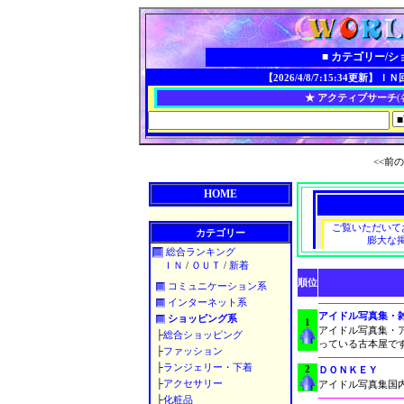
■ カテゴリー/
【2026/4/8/7:15:34更新】
ＩＮ回
★ アクティブサーチ
(
<<前の
HOME
カテゴリー
総合ランキング
ＩＮ
/
ＯＵＴ
/
新着
順位
コミュニケーション系
インターネット系
アイドル写真集・
ショッピング系
1
アイドル写真集・
├
総合ショッピング
っている古本屋で
├
ファッション
├
ランジェリー・下着
2
ＤＯＮＫＥＹ
├
アクセサリー
アイドル写真集国
├
化粧品