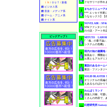
クセサリーが作れ
ＩＮ
/
ＯＵＴ
/
新着
ビジネス系
まちかリニューア
3
音楽・メディア系
*** エッセイ作
ゲーム・アニメ系
うなセックス】【自
ナイト系
NOVEL AIR：S
4
SF&ファンタジー
の小説・アート作品
ピックアップ 1
MITUTO LABOR
5
｢「魂」の量子論｣
システムの危機｣ 
現代の知の遊園地・
6
仮面あり、髑髏あ
ル系ともアカデミ
7
童話のあるホーム
童話・ファンタジ
SOLID BLASTER
8
オリジナルの長編
えあるものばかりで
わんぱくランド
9
洒落た川柳、可愛
くさんの内容で、
幻想研究所-fantasyL
10