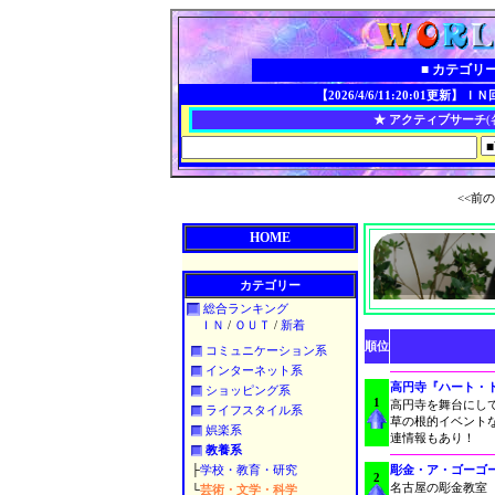
■ カテゴリ
【2026/4/6/11:20:01更新】
ＩＮ回
★ アクティブサーチ
(
<<前の
HOME
カテゴリー
総合ランキング
ＩＮ
/
ＯＵＴ
/
新着
順位
コミュニケーション系
インターネット系
高円寺『ハート・
ショッピング系
1
高円寺を舞台にし
ライフスタイル系
草の根的イベント
娯楽系
連情報もあり！
教養系
├
学校・教育・研究
彫金・ア・ゴーゴ
2
名古屋の彫金教室
└
芸術・文学・科学