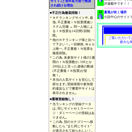
サイト｣と長年各方面で推奨
評連載中です！！
され続ける理由
22
蒼風が吹く場所
■
不正行為徹底排除！
小説中心のサイト
＊
ＨＰランキングサイト中､最
強､不正重複ＩＮ投票撲滅シ
ステム完備 → 同一人物によ
るＩＮ投票を14日間1回制
限｡
＊
他のＨＰランキング様と比べ
て下さい！｡一目瞭然､Ｗｅｂ
上唯一､不正重複ＩＮ投票を
徹底排除｡
＊
この為､各参加サイト様の1週
間のＩＮ投票数が､100とか
200以上と言った虚偽の数値
(不正重複ＩＮ投票)が皆
無！｡
＊
本当の人気サイトを安心して
探せます｡登録保留や参加規
約違反などで審査中サイトは
表示されません｡
■重複登録無し！
＊
当ランキングの登録データ
は､同じサイトやミラーペー
ジ・ダミーページの登録はあ
りません｡
＊
この為､別のカテゴリーへ移
動したら "また同じサイト"
が表示されて紛らわしい！､