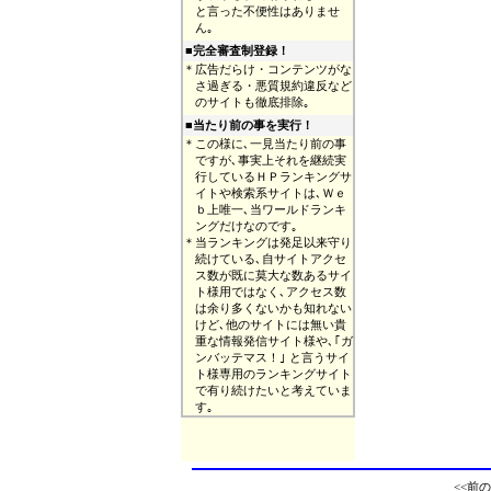
と言った不便性はありませ
ん｡
■完全審査制登録！
＊
広告だらけ・コンテンツがな
さ過ぎる・悪質規約違反など
のサイトも徹底排除｡
■
当たり前の事を実行！
＊
この様に､一見当たり前の事
ですが､事実上それを継続実
行しているＨＰランキングサ
イトや検索系サイトは､Ｗｅ
ｂ上唯一､当ワールドランキ
ングだけなのです｡
＊
当ランキングは発足以来守り
続けている､自サイトアクセ
ス数が既に莫大な数あるサイ
ト様用ではなく､アクセス数
は余り多くないかも知れない
けど､他のサイトには無い貴
重な情報発信サイト様や､｢ガ
ンバッテマス！｣ と言うサイ
ト様専用のランキングサイト
で有り続けたいと考えていま
す｡
<<前の