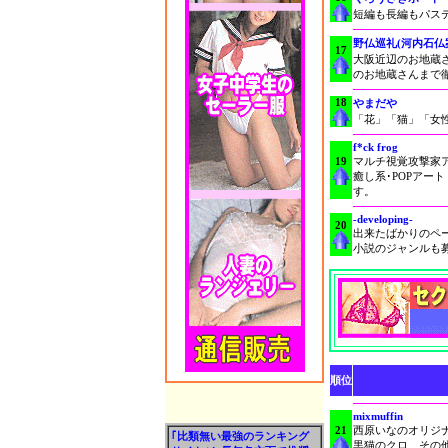
短編も長編もパス
野仏巡礼(河内石仏
17
大阪近辺のお地蔵
のお地蔵さんまで
18
やまだや
「花」「猫」「女
f*ck frog
19
マルチ視覚攻撃家
癒し系･POPアート
す。
-developing-
20
出来たばかりのペ
小説のジャンルも
順位
mixmuffin
21
西原いなのオリジ
｢比類無い最強のランキング
黒猫のクロ、その