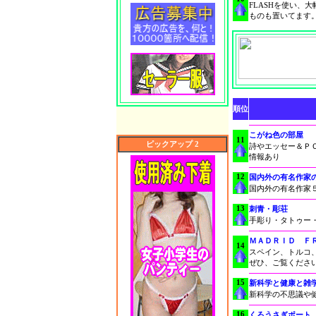
FLASHを使い、
ものも置いてます
順位
こがね色の部屋
11
ピックアップ 2
詩やエッセー＆Ｐ
情報あり
12
国内外の有名作家
国内外の有名作家
13
刺青・彫荘
手彫り・タトゥー
ＭＡＤＲＩＤ Ｆ
14
スペイン、トルコ
ぜひ、ご覧くださ
15
新科学と健康と雑
新科学の不思議や
16
くろうさぎポート