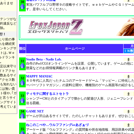
30
ありませ
実況パワフルプロ野球９の攻略サイトです。ｗｅｂゲームやＣＧＩゲー
す。是非いらしてください。
テンツがな
約違反など
除｡
行！
たり前の事
れを継続実
月
ンキングサ
順位
ホームページ
ＩＮ数
トは､Ｗｅ
ルドランキ
Studio Beta - Nadir Lab.
0
31
｡
自作のPerl/CGIオンラインゲームを設置、公開しています。ゲームの他
足以来守り
懸賞などのお得情報満載のリンク集もあります。
イトアクセ
数あるサイ
MAPPY MANIAC
0
32
アクセス数
８０年代に人気だったナムコのアーケードゲーム「マッピー」に特化し
も知れない
ーパーソフトマガジン」の資料公開や、機種別のゲーム画面等の紹介を
には無い貴
ト様や､｢ガ
ティモテに関するエトセトラ
0
33
 と言うサイ
シャンプーCMとのタイアップで懐かしの髪遊び人形、ジェニーフレンド
ングサイト
迫る図鑑。
考えていま
34
GAME NET
0
ゲームが沢山あるサイトです。たのしいチャットもあります。ぜひおこ
ねこのこべや…ウルフファングorあざぁづ
0
35
アーケード版『ウルフファング』の質問集や所在地情報、用語辞典や武