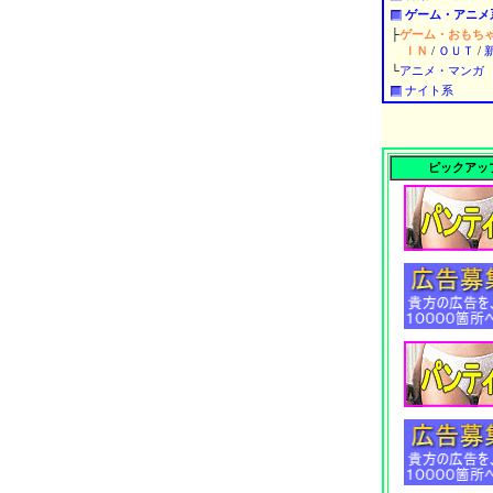
ゲーム・アニメ
├
ゲーム・おもち
ＩＮ
/
ＯＵＴ
/
└
アニメ・マンガ
ナイト系
ピックアップ