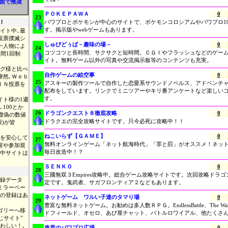
方面で推奨
ＰＯＫＥＰＡＷＡ
0
23
！
パワプロとポケモンが中心のサイトで、ポケモンコロシアムやパワプロ1
す。掲示版やwebゲームもあります。
イト中､最
投票撲滅シ
しゅびどぅば－趣味の場－
0
同一人物によ
24
コツコツと長時間、サクサクと短時間。ＣＧＩやフラッシュなどのゲー
日間1回制
イト。無料ゲーム以外の写真や交流掲示板等のコンテンツも充実。
グ様と比べ
自作ゲームの絵空事
0
瞭然､Ｗｅｂ
25
アスキーの製作ツールで自作した恋愛系サウンドノベルス、アドベンチ
ＩＮ投票を
配布をしています。リンクでミニツアーやキリ番アンケートなど楽しい
す。
イト様の1週
100とか
26
ドラゴンクエスト８徹底攻略
0
た虚偽の数値
ドラクエの完全攻略サイトです。只今必死に攻略中！！
票)が皆
ねこいらず【ＧＡＭＥ】
0
を安心して
27
無料オンラインゲーム「ネット航海時代」「罪と罰」がオススメ！ネッ
留や参加規
毎日改造中！？
中サイトは
ＳＥＮＫＯ
0
28
三國無双３Empires攻略中。総合ゲーム攻略サイトです。次回攻略ドラゴン
録データ
定です。鬼武者、サガフロンティア２などもあります。
ミラーペー
の登録はあ
ネットゲーム ワルい子達のタマり場
0
29
豊富な無料ネットゲーム。お勧めは多人数ＲＰＧ。EndlessBattle、The Wars o
ゴリーへ移
ドフィールド、オセロ、あび屋チャット、バトルロワイアル、他たくさ
じサイト"
わしい！､
進君のパワプロ広場
0