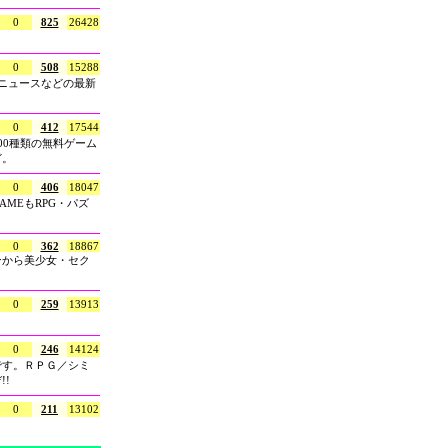
0
825
26428
0
508
15288
ムニュースなどの最新
0
412
17544
00種類の無料ゲーム
ど。
0
406
18047
MEもRPG・パズ
0
362
18867
ンから美少女・セク
0
259
13913
0
246
14124
です。ＲＰＧ／シミ
!
0
211
13102