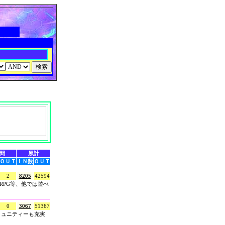
間
累計
ＯＵＴ
ＩＮ数
ＯＵＴ
2
8205
42594
RPG等、他では遊べ
0
3067
51367
ミュニティーも充実