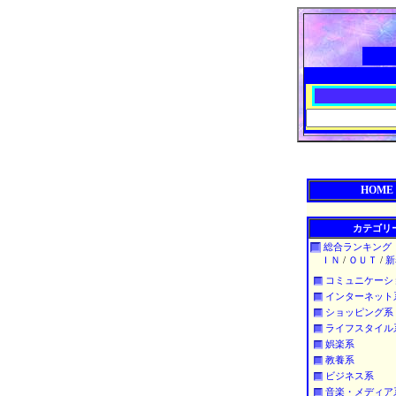
HOME
カテゴリ
総合ランキング
ＩＮ
/
ＯＵＴ
/
新
コミュニケーシ
インターネット
ショッピング系
ライフスタイル
娯楽系
教養系
ビジネス系
音楽・メディア