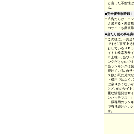
と言った不便性は
ん｡
■完全審査制登録！
＊
広告だらけ・コン
さ過ぎる・悪質規
のサイトも徹底排
■
当たり前の事を実
＊
この様に､一見当
ですが､事実上そ
行しているＨＰラ
イトや検索系サイ
ｂ上唯一､当ワー
ングだけなのです
＊
当ランキングは発
続けている､自サ
ス数が既に莫大な
ト様用ではなく､
は余り多くないか
けど､他のサイト
重な情報発信サイ
ンバッテマス！｣
ト様専用のランキ
で有り続けたいと
す｡