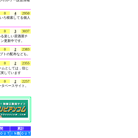
センのレゲー設置情報
0
4
2950
ろいろ模索してる個人
0
3
3037
わる楽しい居酒屋チ
ドン更新中です。
0
2
2383
リプトの配布なども。
0
2
2355
ゲームとしては，信じ
充実しています
0
2
2257
ータベースサイト。
間
累計
ＯＵＴ
ＩＮ数
ＯＵＴ