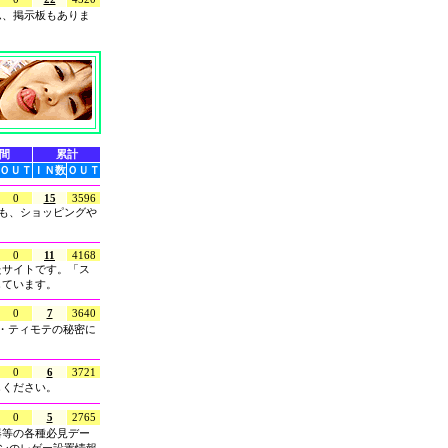
ム、掲示板もありま
間
累計
ＯＵＴ
ＩＮ数
ＯＵＴ
0
15
3596
にも、ショッピングや
0
11
4168
たサイトです。「ス
しています。
0
7
3640
・ティモテの秘密に
0
6
3721
しください。
0
5
2765
器等の各種必見デー