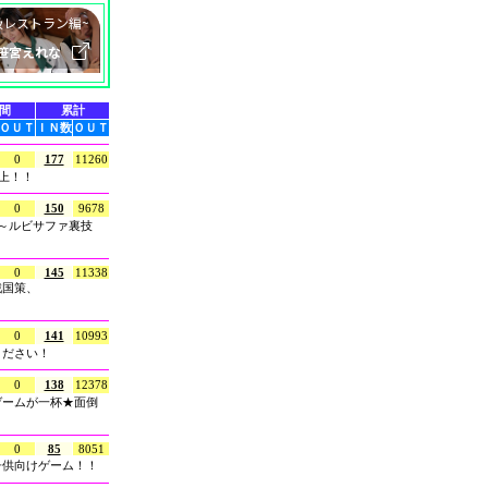
間
累計
ＯＵＴ
ＩＮ数
ＯＵＴ
0
177
11260
上！！
0
150
9678
緑～ルビサファ裏技
0
145
11338
戦国策、
0
141
10993
ください！
0
138
12378
ゲームが一杯★面倒
0
85
8051
子供向けゲーム！！