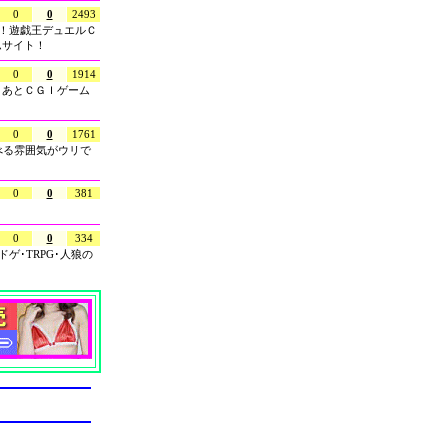
0
0
2493
中！遊戯王デュエルＣ
ムサイト！
0
0
1914
。あとＣＧＩゲーム
0
0
1761
遊べる雰囲気がウリで
0
0
381
0
0
334
ゲ･TRPG･人狼の