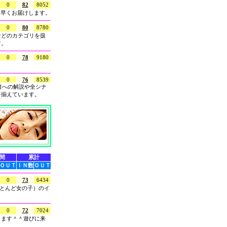
0
82
8052
ち早くお届けします。
0
80
8780
などのカテゴリを扱
す。
0
78
9180
0
76
8539
者への解説や全シナ
を揃えています。
間
累計
ＯＵＴ
ＩＮ数
ＯＵＴ
0
73
6434
ほとんど女の子）のイ
0
72
7024
ります＾＾遊びに来