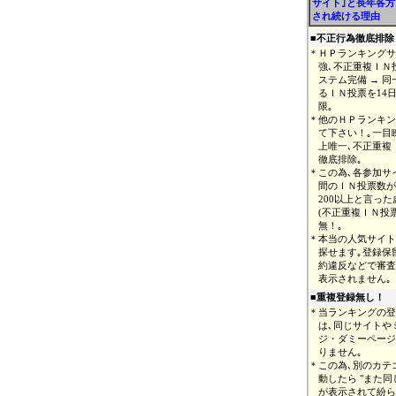
サイト｣と長年各
され続ける理由
■
不正行為徹底排除
＊
ＨＰランキングサ
強､不正重複ＩＮ
ステム完備 → 
るＩＮ投票を14
限｡
＊
他のＨＰランキン
て下さい！｡一目
上唯一､不正重複
徹底排除｡
＊
この為､各参加サ
間のＩＮ投票数が､
200以上と言っ
(不正重複ＩＮ投
無！｡
＊
本当の人気サイト
探せます｡登録保
約違反などで審査
表示されません｡
■重複登録無し！
＊
当ランキングの登
は､同じサイトや
ジ・ダミーページ
りません｡
＊
この為､別のカテ
動したら "また同
が表示されて紛ら