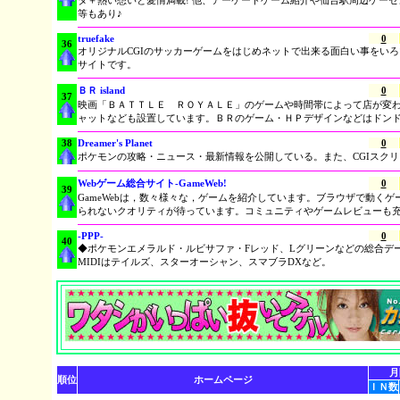
タ＋熱い想いと愛情満載! 他、アーケードゲーム紹介や仙台駅周辺ゲー
等もあり♪
truefake
0
36
オリジナルCGIのサッカーゲームをはじめネットで出来る面白い事をい
サイトです。
ＢＲ island
0
37
映画「ＢＡＴＴＬＥ ＲＯＹＡＬＥ」のゲームや時間帯によって店が変
ャットなども設置しています。ＢＲのゲーム・ＨＰデザインなどはドン
38
Dreamer's Planet
0
ポケモンの攻略・ニュース・最新情報を公開している。また、CGIスク
Webゲーム総合サイト-GameWeb!
0
39
GameWebは，数々様々な，ゲームを紹介しています。ブラウザで動く
られないクオリティが待っています。コミュニティやゲームレビューも
-PPP-
0
40
◆ポケモンエメラルド・ルビサファ・Fレッド、Lグリーンなどの総合デ
MIDIはテイルズ、スターオーシャン、スマブラDXなど。
月
順位
ホームページ
ＩＮ数