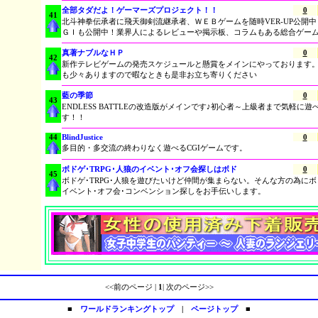
全部タダだよ！ゲーマーズプロジェクト！！
0
41
北斗神拳伝承者に飛天御剣流継承者、ＷＥＢゲームを随時VER-UP公開
ＧＩも公開中！業界人によるレビューや掲示板、コラムもある総合ゲー
真著ナブルなＨＰ
0
42
新作テレビゲームの発売スケジュールと懸賞をメインにやっております
も少々ありますので暇なときも是非お立ち寄りください
藍の季節
0
43
ENDLESS BATTLEの改造版がメインです♪初心者～上級者まで気軽に
す！！
44
BlindJustice
0
多目的・多交流の終わりなく遊べるCGIゲームです。
ボドゲ･TRPG･人狼のイベント･オフ会探しはボド
0
45
ボドゲ･TRPG･人狼を遊びたいけど仲間が集まらない。そんな方の為にボド
イベント･オフ会･コンベンション探しをお手伝いします。
<<前のページ |
1
| 次のページ>>
■
ワールドランキングトップ
|
ページトップ
■