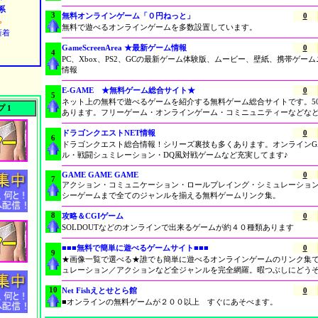
系
3
無料オンラインゲーム「０円ねっと」
0
ゃ
無料で遊べるオンラインゲームを多数設置しています。
新着
GameScreenArea ★最新ゲーム情報
0
4
PC、Xbox、PS2、GCの最新ゲーム体験版、ムービー、壁紙、携帯ゲー
情報
E-GAME ★無料ゲーム総合サイト★
0
5
ネット上の無料で遊べるゲームを紹介する無料ゲーム総合サイトです。5
 1
あります。フリーゲーム・オンラインゲーム・コミニュニティーなどな
ドラゴンクエストNET情報
0
6
ドラゴンクエスト総合情報！シリーズ裏技も多くあります。オンラインGA
ル・戦闘シュミレーション・DQ風対戦ゲームなど充実してます♪
GAME GAME GAME
0
7
アクション・コミュニケーション・ロールプレイング・シミュレーショ
シーゲームまで全てのジャンルを揃える無料ゲームリンク集。
8
攻略＆CGIゲーム
0
SOLDOUTなどのオンラインで出来るゲームが約４０種類あります
■■■無料で簡単に遊べるゲームサイト■■■
0
9
★画像一覧で選べる★誰でも簡単に遊べるオンラインゲームのリンク集
ュレーション／アクションなど全ジャンルを完全網羅。暇つぶしにどうぞ!
10
Net Fishえとせとら館
0
■オンラインの無料ゲームが２００以上 すぐにあそべます。