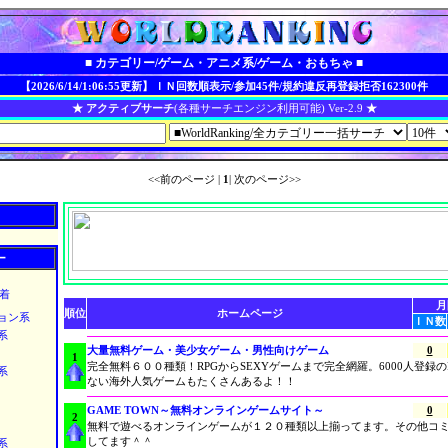
■ カテゴリー/ゲーム・アニメ系/ゲーム・おもちゃ ■
【2026/6/14/1:06:55更新】
ＩＮ回数順表示/参加45件/規約違反再登録拒否162300件
★ アクティブサーチ
(各種サーチエンジン利用可能) Ver-2.9
★
<<前のページ |
1
| 次のページ>>
ー
着
月
順位
ホームページ
ョン系
ＩＮ数
系
大量無料ゲーム・美少女ゲーム・男性向けゲーム
0
1
完全無料６００種類！RPGからSEXYゲームまで完全網羅。6000人登録の
系
ない海外人気ゲームもたくさんあるよ！！
GAME TOWN～無料オンラインゲームサイト～
0
2
無料で遊べるオンラインゲームが１２０種類以上揃ってます。その他コ
してます＾＾
系