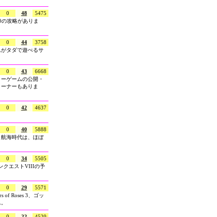
0
48
5475
0の攻略がありま
0
44
3758
ムがタダで遊べるサ
0
43
6668
ャーゲームの公開・
コーナーもありま
0
42
4637
0
40
5888
ト航海時代は、ほぼ
0
34
5505
クエストVIIIの予
0
29
5571
f Roses 3、ゴッ
ん。
0
22
4520