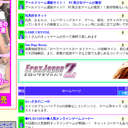
17
アールドリーム通販サイト！ PC美少女ゲームが激安
0
アールドリーム通販サイト!! PC美少女ゲームが激安！！新作情報もい
玩具好きネット
0
18
玩具、おもちゃ、トレーディングカード、ゲーム、食玩、ガチャガチャ
っているサイトの検索エンジン。コレクション等にお役に立てば幸いで
19
GAME CRYSTAL
0
たくさんのネットゲームがすべて無料で楽しめます
Sim Hige Room
0
20
遊園地経営SLG「ローラーコースター タイクーン」の攻略サイト。初心
リオ詳細解説、また、多数の追加データなど誰でも楽しめるコンテンツ
月
順位
ホームページ
ＩＮ数
かいざきのこべや
0
21
エイジオブエンパイアⅡtcの攻略なしコンテンツと、ゲーム等キャラ（
ラストあります。
◆PLAYJAPAN◆人気オンラインゲームコーナー
0
22
今話題の人気無料オンラインゲームが勢揃い！ チャットコーナーもあ
ランキング
てね！