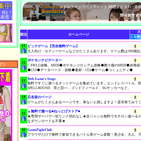
月
順位
ホームページ
ＩＮ数
11
ビックゲーム【完全無料ゲーム】
0
大人向け・セクシーゲームなどがたくさんあります。ゲーム数は300個以
ポケモンナビゲーター
0
12
 2
◇FR/LG攻略、MIDI◆ポケモンコロシアム攻略◆数十曲のMIDI◆赤青
◆CGI◆データベース・攻略◆素材・CGI◆ゲーム◆コミュニティ◆
Web Game's Stage
0
13
無料ですぐに遊べるネットゲームを集めています。エンドレスバトル、
SPELLBOUND、罪と罰++、ゴッドフィールド、SGサッカーなど。
14
石名坂のページ
0
ゲームがたくさんあるページです。来ないと損しますよ！是非来てみて
▲無料で遊べる■ねっとげストア■
0
15
★専用サーバで一切リンク切れなし★全ジャンル無料でモチロン遊べる
なダウンロードも不要★
16
GameFightClub
0
ブラウザだけで無料で参加できるバトル系ゲーム多数！美少女、大人、