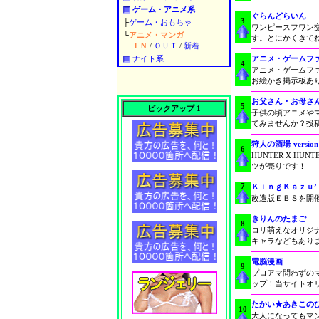
ゲーム・アニメ系
ぐらんどらいん
3
├
ゲーム・おもちゃ
ワンピースフワン
└
アニメ・マンガ
す。とにかくきて
ＩＮ
/
ＯＵＴ
/
新着
ナイト系
アニメ・ゲームフ
4
アニメ・ゲームフ
お絵かき掲示板あ
お父さん・お母さ
5
ピックアップ 1
子供の頃アニメや
てみませんか？投
狩人の酒場-version 
6
HUNTER X 
ツが売りです！
7
ＫｉｎｇＫａｚｕ
改造版ＥＢＳを開
きりんのたまご
8
ロリ萌えなオリジ
キャラなどもあり
電脳漫画
9
プロアマ問わずの
ップ！当サイトオ
たかい★あきこの
10
大人になってもマ