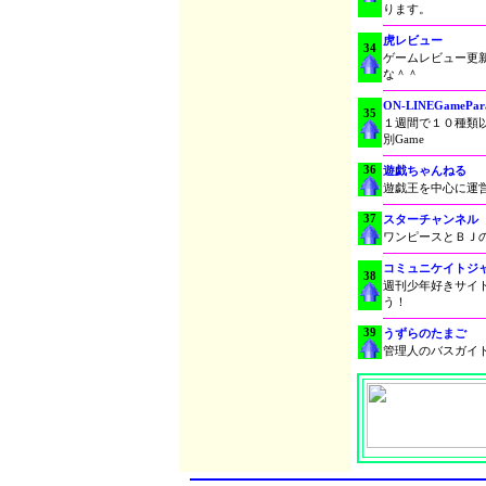
ります。
虎レビュー
34
ゲームレビュー更
な＾＾
ON-LINEGamePar
35
１週間で１０種類以
別Game
36
遊戯ちゃんねる
遊戯王を中心に運
37
スターチャンネル
ワンピースとＢＪ
コミュニケイトジ
38
週刊少年好きサイ
う！
39
うずらのたまご
管理人のバスガイ