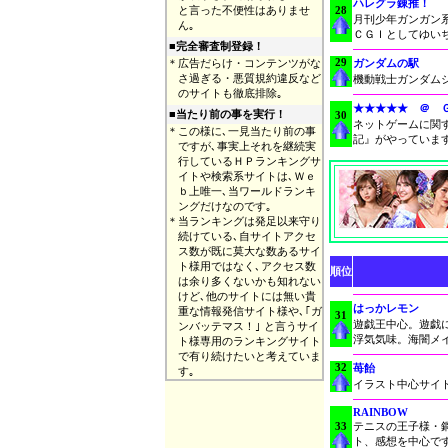
ハレグラ錬推！
と言った不便性はありませ
28
月刊少年ガンガン
ん｡
ＣＧＩとしてゆいち
■完全審査制登録！
29
＊
広告だらけ・コンテンツがな
ガンダムの駅
さ過ぎる・悪質規約違反など
機動戦士ガンダム
のサイトも徹底排除｡
★★★★★ ＠ 
■
当たり前の事を実行！
30
ネットゲームに関
＊
この様に､一見当たり前の事
記』がやっていま
ですが､事実上それを継続実
行しているＨＰランキングサ
イトや検索系サイトは､Ｗｅ
ｂ上唯一､当ワールドランキ
ングだけなのです｡
＊
当ランキングは発足以来守り
続けている､自サイトアクセ
ス数が既に莫大な数あるサイ
ト様用ではなく､アクセス数
順位
は余り多くないかも知れない
けど､他のサイトには無い貴
はっかレモン
重な情報発信サイト様や､｢ガ
31
遊戯王中心。遊戯に愛
ンバッテマス！｣ と言うサイ
浮気気味。海闇メイ
ト様専用のランキングサイト
で有り続けたいと考えていま
32
苺飴
す｡
イラスト中心サイ
RAINBOW
33
テニスの王子様・
ト、感想を中心で