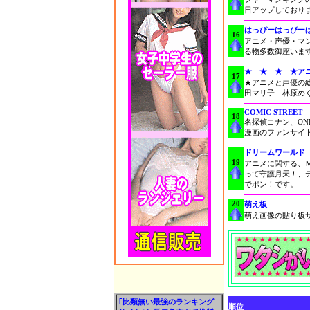
日アップしており
はっぴーはっぴー
16
アニメ・声優・マ
る物多数御座いま
★ ★ ★ ★ア
17
★アニメと声優の
田マリ子 林原め
COMIC STREET
18
名探偵コナン、ON
漫画のファンサイ
ドリームワールド
19
アニメに関する、
って守護月天！、
でポン！です。
20
萌え板
萌え画像の貼り板
｢比類無い最強のランキング
順位