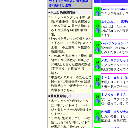
サイト｣と長年各方面で推奨
され続ける理由
21
Comic Information
■
不正行為徹底排除！
コミック発売日、
＊
ＨＰランキングサイト中､最
強､不正重複ＩＮ投票撲滅シ
あやなみ。 -真実
ステム完備 → 同一人物によ
22
わたしは…Ayana
るＩＮ投票を14日間1回制
ンは”Reiちゃん
限｡
てます。
＊
他のＨＰランキング様と比べ
て下さい！｡一目瞭然､Ｗｅｂ
ハイ-テンション
23
上唯一､不正重複ＩＮ投票を
気分はHi-ten
徹底排除｡
しみください♪その
＊
この為､各参加サイト様の1週
間のＩＮ投票数が､100とか
メタルギアソリッ
24
200以上と言った虚偽の数値
メタルギアソリッ
(不正重複ＩＮ投票)が皆
気軽に書き込んで
無！｡
＊
本当の人気サイトを安心して
Ｂ－Ｌｉｇｈｔ（
25
探せます｡登録保留や参加規
管理人Ｂ－Ｌｉｇ
約違反などで審査中サイトは
ｉモード用のペー
表示されません｡
ＳＵＫＡＩＰＩＡ
■重複登録無し！
26
ワンピースファン
＊
当ランキングの登録データ
取り扱っている。
は､同じサイトやミラーペー
ジ・ダミーページの登録はあ
ヒカ碁・オリジナ
りません｡
27
ヒカルの碁、オリジ
＊
この為､別のカテゴリーへ移
掲示板、愛猫写真
動したら "また同じサイト"
が表示されて紛らわしい！､