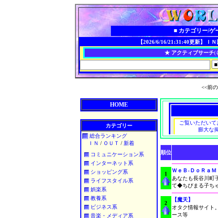
■ カテゴリー/
【2026/6/16/21:31:40更新】
ＩＮ
★ アクティブサーチ
(
<<前の
HOME
カテゴリー
総合ランキング
ＩＮ
/
ＯＵＴ
/
新着
順位
コミュニケーション系
インターネット系
ＷｅＢ-ＤｏＲａ
ショッピング系
1
あなたも長谷川町
ライフスタイル系
て◆ちびまる子ち
娯楽系
教養系
【魔天】
2
ビジネス系
オタク情報サイト
ース等
音楽・メディア系