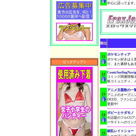
中心に語ってます。
順位
ポケモンティア
11
ポケモン好きは１
ピックアップ 2
り、また素材もあ
ComicSurfingNavig
12
コミック関連情報
板コミュニティ、
アニメ主題歌の一
13
アニメのオープニ
OP,ED、ファン
更新中!
ポピーとケダモノ
14
今話題のフルCG
ーサイトへのリン
錯乱レイトショー
15
シャーマンキング