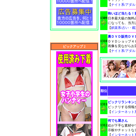
【
ナイト系/アダ
怖いほど当たる！
1309
日本最大級の無料
になっても、当方
【
娯楽系/占い・鑑
裏ＤＶＤ販売ＤＶ
1310
ＤＶＤショップ４
画像を見ながらお
ピックアップ 2
【
ナイト系/アダ
順位
ビックリランキン
1311
ビックリする情報
【
インターネット
何でも屋さん
1312
絵が下手な素材や
示板やチャットな
【
インターネット