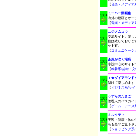
【
音楽・メディア
ミーハー動画集
1334
海外の動画とオー
【
音楽・メディア
ニジノムコウ
交流サイト。楽し
1335
信は致しておりま
ット有。
【
コミュニケーシ
蒼風が吹く場所
1336
小説中心のサイト
【
教養系/芸術・
：★ダイアモンド
1337
儲けて楽しめます
【
ビジネス系/サ
うずらのたまご
1338
管理人のバスガイ
【
ゲーム・アニメ
ミルクティ
1339
美容・健康・体の
もも是非ご覧下さ
【
ショッピング系