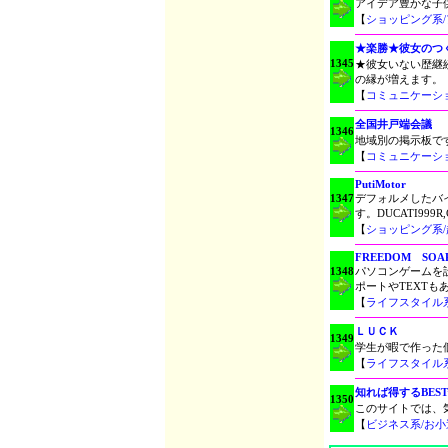
アイデア豊かな子
【
ショッピング系
★楽勝★彼女のつ
1345
★彼女いない歴継
の縁が増えます。
【
コミュニケーシ
全国井戸端会議
1346
地域別の掲示板で
【
コミュニケーシ
PutiMotor
1347
デフォルメしたバ
す。DUCATI999R
【
ショッピング系
FREEDOM SOA
1348
パソコンゲームを
ポートやTEXT
【
ライフスタイル
ＬＵＣＫ
1349
学生が暇で作った
【
ライフスタイル
知れば得するBES
1350
このサイトでは、
【
ビジネス系/お