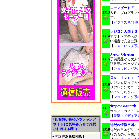
コモンゲート「Ｉ
1313
ＳＥ、プログラマ
す。
【
ビジネス系/仕
ラジコン天国ＳＳ
1314
アウトドアのお供
い場所で安全に飛
【
ショッピング系
Active Selection
1315
子供用品から大人
託販売のページで
【
ショッピング系
Ｇａｌｌｅｒｙ 
レジンを使ってガ
1316
リアレジンでコー
いでてください。
【
ショッピング系
◆SpeedMaster◆
1317
ラルク ガクト 
【
音楽・メディア
｢比類無い最強のランキング
サイト｣と長年各方面で推奨
得だね情報王国♪
され続ける理由
1318
得だね王国がリニ
行のものから懐か
■
不正行為徹底排除！