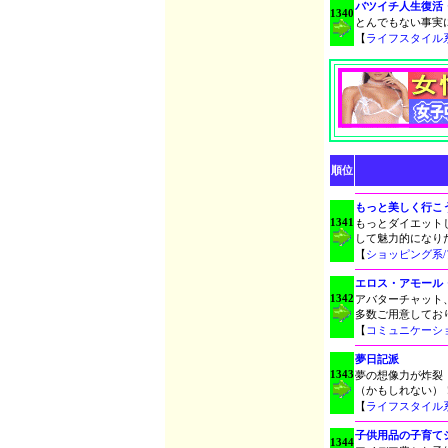
バツイチ人生復活
1340
とんでもない事実
【
ライフスタイル
順位
もっと美しく行こう
1341
もっとダイエット
して魅力的になり
【
ショッピング系
エロス・アモール
1342
アバターチャット
多数ご用意してお
【
コミュニケーシ
夢日記派
1343
夢の想像力が炸裂
（かもしれない）
【
ライフスタイル
子供用品の子育て
1344