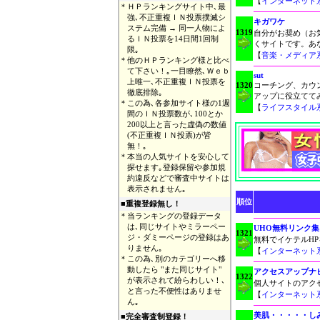
【
インターネット
＊
ＨＰランキングサイト中､最
強､不正重複ＩＮ投票撲滅シ
キガワケ
ステム完備 → 同一人物によ
1319
自分がお奨め（お
るＩＮ投票を14日間1回制
くサイトです。あ
限｡
【
音楽・メディア
＊
他のＨＰランキング様と比べ
て下さい！｡一目瞭然､Ｗｅｂ
sut
上唯一､不正重複ＩＮ投票を
1320
コーチング、カウ
徹底排除｡
アップに役立てて
＊
この為､各参加サイト様の1週
【
ライフスタイル
間のＩＮ投票数が､100とか
200以上と言った虚偽の数値
(不正重複ＩＮ投票)が皆
無！｡
＊
本当の人気サイトを安心して
探せます｡登録保留や参加規
約違反などで審査中サイトは
表示されません｡
順位
■重複登録無し！
＊
当ランキングの登録データ
は､同じサイトやミラーペー
UHO無料リンク集
1321
ジ・ダミーページの登録はあ
無料でイケテルH
りません｡
【
インターネット
＊
この為､別のカテゴリーへ移
動したら "また同じサイト"
アクセスアップナビ
1322
が表示されて紛らわしい！､
個人サイトのアク
と言った不便性はありませ
【
インターネット
ん｡
美肌・・・・・し
■完全審査制登録！