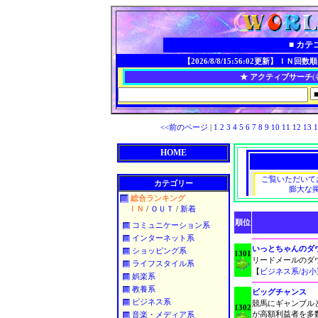
■ カテ
【2026/8/8/15:56:02更新】
ＩＮ回数順表
★ アクティブサーチ
(
<<前のページ
|
1
2
3
4
5
6
7
8
9
10
11
12
13
1
HOME
カテゴリー
総合ランキング
ＩＮ
/
ＯＵＴ
/
新着
順位
コミュニケーション系
インターネット系
いっとちゃんのダ
ショッピング系
1301
リードメールのダ
ライフスタイル系
【
ビジネス系/お
娯楽系
教養系
ビッグチャンス
ビジネス系
競馬にギャンブル
1302
が高額利益者を多
音楽・メディア系