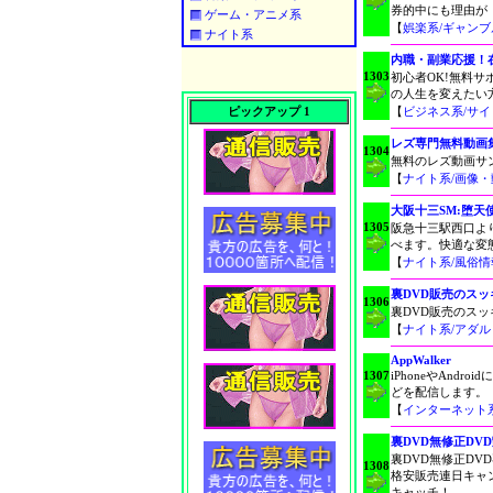
券的中にも理由が
ゲーム・アニメ系
【
娯楽系/ギャンブ
ナイト系
内職・副業応援！
1303
初心者OK!無料
の人生を変えたい
ピックアップ 1
【
ビジネス系/サ
レズ専門無料動画
1304
無料のレズ動画サ
【
ナイト系/画像・
大阪十三SM:堕天
1305
阪急十三駅西口よ
べます。快適な変
【
ナイト系/風俗情
裏DVD販売のスッ
1306
裏DVD販売のスッ
【
ナイト系/アダ
AppWalker
1307
iPhoneやAn
どを配信します。
【
インターネット
裏DVD無修正DVD
裏DVD無修正DV
1308
格安販売連日キャ
キャッチ！