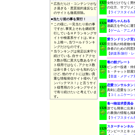
1323
女性だけでなく男
＊
広告だらけ・コンテンツがな
の仕方、サプリメ
さ過ぎる・悪質規約違反など
【
ライフスタイル
のサイトも徹底排除｡
■
当たり前の事を実行！
遊戯ちゃんねる
1324
＊
この様に､一見当たり前の事
遊戯王を中心に運
ですが､事実上それを継続実
【
ゲーム・アニメ
行しているＨＰランキングサ
イトや検索系サイトは､Ｗｅ
愛ランドリンク宮
ｂ上唯一､当ワールドランキ
1325
宮古島の特産物や
ングだけなのです｡
身者のための同窓
＊
当ランキングは発足以来守り
【
娯楽系/旅行・
続けている､自サイトアクセ
ス数が既に莫大な数あるサイ
毒の館グレート
ト様用ではなく､アクセス数
1326
ビンボー役者・仲
は余り多くないかも知れない
Ｓ・チャット部屋
けど､他のサイトには無い貴
【
音楽・メディア
重な情報発信サイト様や､｢ガ
ンバッテマス！｣ と言うサイ
恋愛コンサルタン
1327
ト様専用のランキングサイト
真剣に恋愛をコン
で有り続けたいと考えていま
【
コミュニケーシ
す｡
食べ物追求委員会
1328
誰でも簡単に出来
の裏側の情報も掲載
【
ライフスタイル
スターチャンネル
1329
ワンピースとＢＪ