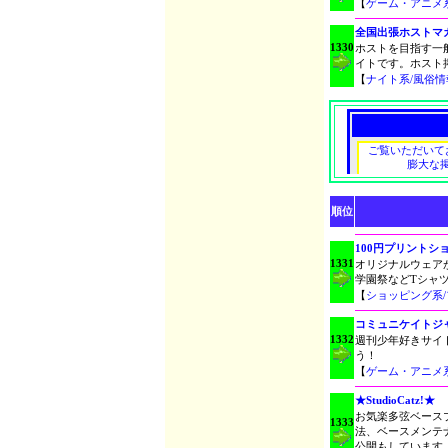
【
ゲーム・アニメ
全国出張ホストマ
1330
ホストを目指す一
イトです。ホスト
【
ナイト系/風俗情
順位
100円プリントシ
1331
オリジナルウェア
学園祭などTシャ
【
ショッピング系
コミュニケイトジ
1332
週刊少年好きサイ
う！
【
ゲーム・アニメ
★StudioCatz!★
お気楽多弦ベース
1333
法、ベースメンテ
公開もしています