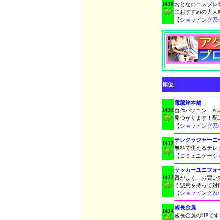
1430
おとなのコスプレ
におすすめの大人
【
ショッピング系
順位
電脳箱本舗
1431
自作パソコン、P
見つかります！配
【
ショッピング系
テレクラジャーニ
1432
無料で使えるテレ
【
コミュニケーシ
サッカーユニフォ
1433
質がよく、お買い
う誠意を持って対
【
ショッピング系
國長金属
1434
國長金属のHPです