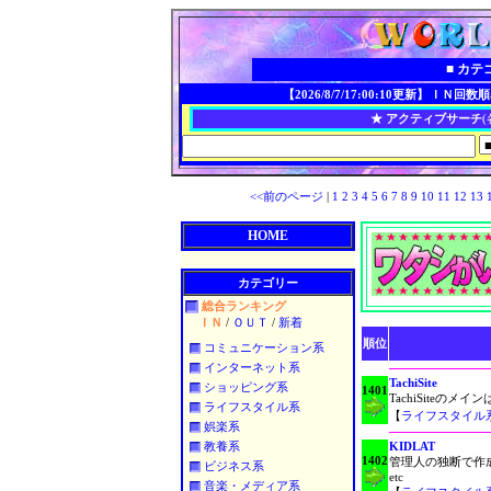
■ カテ
【2026/8/7/17:00:10更新】
ＩＮ回数順表
★ アクティブサーチ
(
<<前のページ
|
1
2
3
4
5
6
7
8
9
10
11
12
13
1
HOME
カテゴリー
総合ランキング
ＩＮ
/
ＯＵＴ
/
新着
順位
コミュニケーション系
インターネット系
TachiSite
ショッピング系
1401
TachiSite
ライフスタイル系
【
ライフスタイル
娯楽系
教養系
KIDLAT
1402
管理人の独断で作
ビジネス系
etc
音楽・メディア系