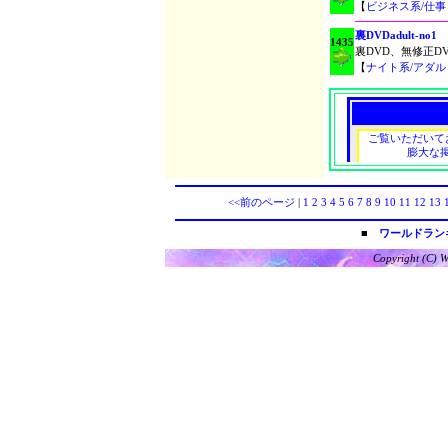
【
ビジネス系/仕
裏DVDadult-no1
1435
裏DVD、無修正
【
ナイト系/アダ
<<前のページ
|
1
2
3
4
5
6
7
8
9
10
11
12
13
1
■
ワールドラン
Copyright (C) W