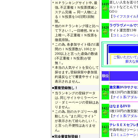
楽しい人生を送り
＊
ＨＰランキングサイト中､最
1419
エットなどとんで
強､不正重複ＩＮ投票撲滅シ
GO☆
ステム完備 → 同一人物によ
【
ライフスタイル
るＩＮ投票を14日間1回制
限｡
ラヴラヴメールで
＊
他のＨＰランキング様と比べ
1420
サイト運営歴13
て下さい！｡一目瞭然､Ｗｅｂ
上唯一､不正重複ＩＮ投票を
【
コミュニケーシ
徹底排除｡
＊
この為､各参加サイト様の1週
間のＩＮ投票数が､100とか
200以上と言った虚偽の数値
(不正重複ＩＮ投票)が皆
無！｡
＊
本当の人気サイトを安心して
探せます｡登録保留や参加規
順位
約違反などで審査中サイトは
表示されません｡
激安裏DVDサクセ
■重複登録無し！
1421
1枚120円の激安
＊
当ランキングの登録データ
【
ナイト系/アダ
は､同じサイトやミラーペー
ジ・ダミーページの登録はあ
はなまるDVD
りません｡
1422
1枚150円の激
＊
この為､別のカテゴリーへ移
【
ナイト系/アダ
動したら "また同じサイト"
が表示されて紛らわしい！､
テレＳＥＸセフレ
と言った不便性はありませ
1423
中高年向けツーシ
ん｡
【
コミュニケーシ
■完全審査制登録！