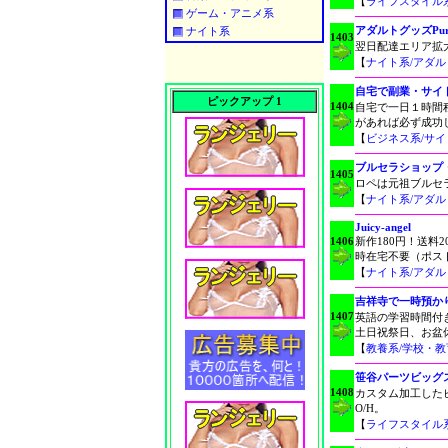
【
ライフスタイル
ゲーム・アニメ系
アダルトグッズPur
ナイト系
1403
翌日配達エリア拡
【
ナイト系/アダ
自宅で副業・サイ
ピックアップ 1
1404
自宅で一日１時間
があれば必ず成功
【
ビジネス系/サ
ブルセラショップ
1405
ロペは元祖ブルセ
【
ナイト系/アダ
Juicy-angel
1406
新作180円！送料
時在宅不要（ポス
【
ナイト系/アダ
吉祥寺で一時預か
1407
英語の学習時間付き
土日祝祭日、お盆
【
教養系/学校・
笹谷パーツビッグ
1408
カスタム加工した
O/H。
【
ライフスタイル