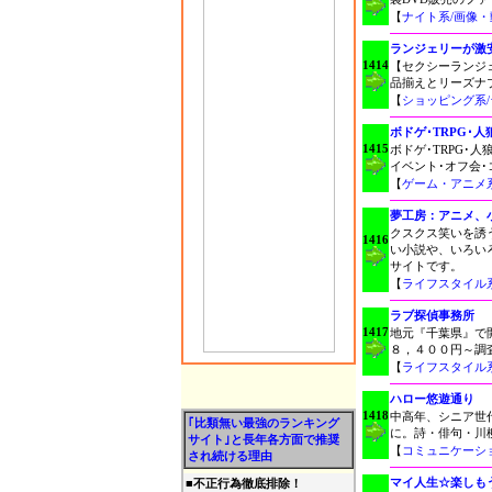
【
ナイト系/画像・
ランジェリーが激
1414
【セクシーランジ
品揃えとリーズナ
【
ショッピング系
ボドゲ･TRPG･
1415
ボドゲ･TRPG･
イベント･オフ会
【
ゲーム・アニメ
夢工房：アニメ、
クスクス笑いを誘う
1416
い小説や、いろい
サイトです。
【
ライフスタイル
ラブ探偵事務所
1417
地元『千葉県』で開
８，４００円～調査可
【
ライフスタイル
ハロー悠遊通り
1418
中高年、シニア世
｢比類無い最強のランキング
に。詩・俳句・川
サイト｣と長年各方面で推奨
【
コミュニケーシ
され続ける理由
マイ人生☆楽しも
■
不正行為徹底排除！