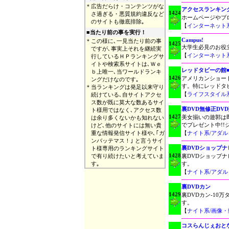
＊
広告だらけ・コンテンツがな
アクセスランキン
1424
さ過ぎる・悪質規約違反など
ホームページやブ
のサイトも徹底排除｡
【
インターネット
■
当たり前の事を実行！
Campus!
＊
この様に､一見当たり前の事
1425
大学生必見のお役
ですが､事実上それを継続実
【
インターネット
行しているＨＰランキングサ
イトや検索系サイトは､Ｗｅ
レッドタビーの館
ｂ上唯一､当ワールドランキ
1426
アメリカンショー
ングだけなのです｡
す。特にレッドタ
＊
当ランキングは発足以来守り
【
ライフスタイル
続けている､自サイトアクセ
ス数が既に莫大な数あるサイ
裏DVD無修正DV
ト様用ではなく､アクセス数
1427
美女揃いの遊郭は
は余り多くないかも知れない
でプレゼント中!!
けど､他のサイトには無い貴
重な情報発信サイト様や､｢ガ
【
ナイト系/アダ
ンバッテマス！｣ と言うサイ
裏DVDショップナ
ト様専用のランキングサイト
1428
で有り続けたいと考えていま
裏DVDショップ
す｡
す。
【
ナイト系/アダ
裏DVDカン
1429
裏DVDカン-10
す。
【
ナイト系/画像・
コスらんじぇおと