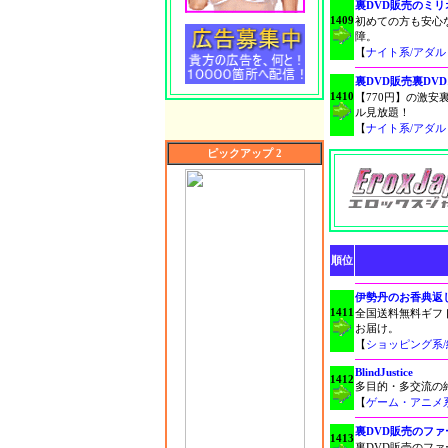
裏DVD販売のミリ
1409
初めての方も安心
障。
【
ナイト系/アダ
裏DVD販売裏DV
1410
【770円】の激安
ル見放題！
【
ナイト系/アダ
ピックアップ 2
順位
伊勢丹のお香典返
1411
全国送料無料ギフ
お届け。
【
ショッピング系
BlindJustice
1412
多目的・多交流の
【
ゲーム・アニメ
裏DVD販売のファ
1413
裏DVD販売のファ